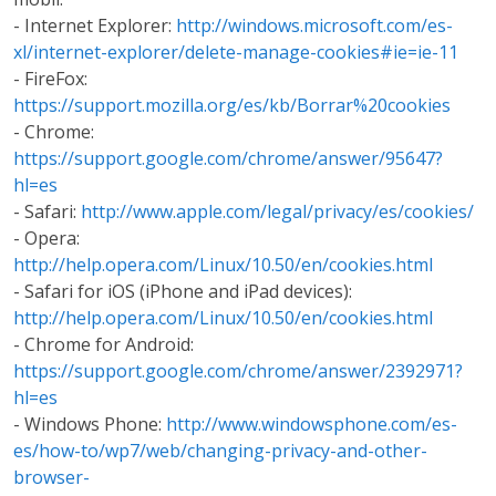
- Internet Explorer:
http://windows.microsoft.com/es-
xl/internet-explorer/delete-manage-cookies#ie=ie-11
- FireFox:
https://support.mozilla.org/es/kb/Borrar%20cookies
- Chrome:
https://support.google.com/chrome/answer/95647?
hl=es
- Safari:
http://www.apple.com/legal/privacy/es/cookies/
- Opera:
http://help.opera.com/Linux/10.50/en/cookies.html
- Safari for iOS (iPhone and iPad devices):
http://help.opera.com/Linux/10.50/en/cookies.html
- Chrome for Android:
https://support.google.com/chrome/answer/2392971?
hl=es
- Windows Phone:
http://www.windowsphone.com/es-
es/how-to/wp7/web/changing-privacy-and-other-
browser-