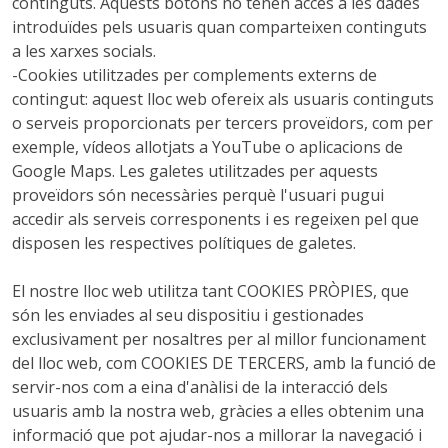
continguts. Aquests botons no tenen accés a les dades
introduïdes pels usuaris quan comparteixen continguts
a les xarxes socials.
-Cookies utilitzades per complements externs de
contingut: aquest lloc web ofereix als usuaris continguts
o serveis proporcionats per tercers proveïdors, com per
exemple, vídeos allotjats a YouTube o aplicacions de
Google Maps. Les galetes utilitzades per aquests
proveïdors són necessàries perquè l'usuari pugui
accedir als serveis corresponents i es regeixen pel que
disposen les respectives polítiques de galetes.
El nostre lloc web utilitza tant COOKIES PRÒPIES, que
són les enviades al seu dispositiu i gestionades
exclusivament per nosaltres per al millor funcionament
del lloc web, com COOKIES DE TERCERS, amb la funció de
servir-nos com a eina d'anàlisi de la interacció dels
usuaris amb la nostra web, gràcies a elles obtenim una
informació que pot ajudar-nos a millorar la navegació i