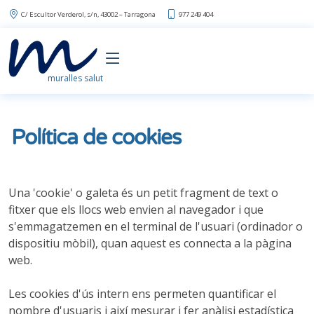
C/ Escultor Verderol, s/n, 43002 – Tarragona
977 249 404
muralles salut
Política de cookies
Una 'cookie' o galeta és un petit fragment de text o
fitxer que els llocs web envien al navegador i que
s'emmagatzemen en el terminal de l'usuari (ordinador o
dispositiu mòbil), quan aquest es connecta a la pàgina
web.
Les cookies d'ús intern ens permeten quantificar el
nombre d'usuaris i així mesurar i fer anàlisi estadística