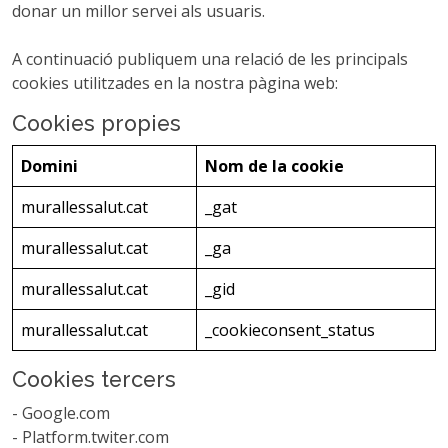
donar un millor servei als usuaris.
A continuació publiquem una relació de les principals
cookies utilitzades en la nostra pàgina web:
Cookies propies
Domini
Nom de la cookie
murallessalut.cat
_gat
murallessalut.cat
_ga
murallessalut.cat
_gid
murallessalut.cat
_cookieconsent_status
Cookies tercers
- Google.com
- Platform.twiter.com