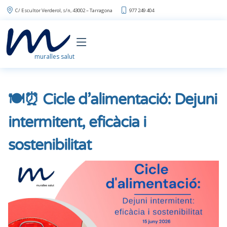
C/ Escultor Verderol, s/n, 43002 – Tarragona
977 249 404
muralles salut
🍽️⏰ Cicle d’alimentació: Dejuni
intermitent, eficàcia i
sostenibilitat