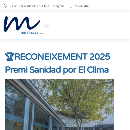
C/ Escultor Verderol, s/n, 43002 – Tarragona
977 249 404
muralles salut
🏆RECONEIXEMENT 2025
Premi Sanidad por El Clima