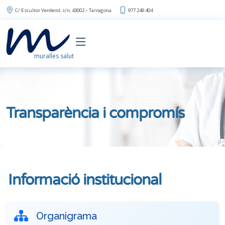
C/ Escultor Verderol, s/n, 43002 – Tarragona
977 249 404
muralles salut
Transparència i compromís
Informació institucional
Organigrama