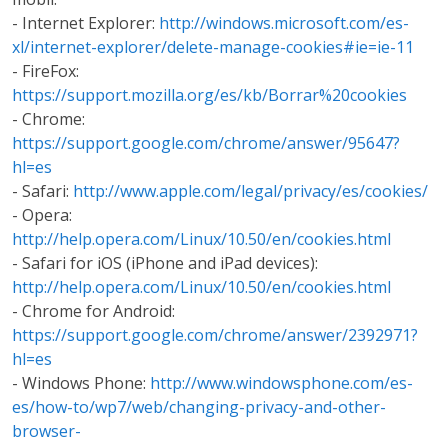
- Internet Explorer:
http://windows.microsoft.com/es-
xl/internet-explorer/delete-manage-cookies#ie=ie-11
- FireFox:
https://support.mozilla.org/es/kb/Borrar%20cookies
- Chrome:
https://support.google.com/chrome/answer/95647?
hl=es
- Safari:
http://www.apple.com/legal/privacy/es/cookies/
- Opera:
http://help.opera.com/Linux/10.50/en/cookies.html
- Safari for iOS (iPhone and iPad devices):
http://help.opera.com/Linux/10.50/en/cookies.html
- Chrome for Android:
https://support.google.com/chrome/answer/2392971?
hl=es
- Windows Phone:
http://www.windowsphone.com/es-
es/how-to/wp7/web/changing-privacy-and-other-
browser-