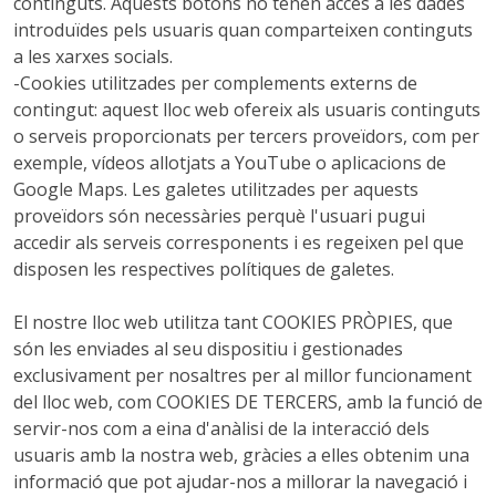
continguts. Aquests botons no tenen accés a les dades
introduïdes pels usuaris quan comparteixen continguts
a les xarxes socials.
-Cookies utilitzades per complements externs de
contingut: aquest lloc web ofereix als usuaris continguts
o serveis proporcionats per tercers proveïdors, com per
exemple, vídeos allotjats a YouTube o aplicacions de
Google Maps. Les galetes utilitzades per aquests
proveïdors són necessàries perquè l'usuari pugui
accedir als serveis corresponents i es regeixen pel que
disposen les respectives polítiques de galetes.
El nostre lloc web utilitza tant COOKIES PRÒPIES, que
són les enviades al seu dispositiu i gestionades
exclusivament per nosaltres per al millor funcionament
del lloc web, com COOKIES DE TERCERS, amb la funció de
servir-nos com a eina d'anàlisi de la interacció dels
usuaris amb la nostra web, gràcies a elles obtenim una
informació que pot ajudar-nos a millorar la navegació i