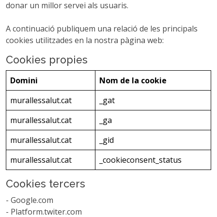
donar un millor servei als usuaris.
A continuació publiquem una relació de les principals
cookies utilitzades en la nostra pàgina web:
Cookies propies
Domini
Nom de la cookie
murallessalut.cat
_gat
murallessalut.cat
_ga
murallessalut.cat
_gid
murallessalut.cat
_cookieconsent_status
Cookies tercers
- Google.com
- Platform.twiter.com