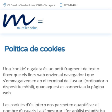
C/ Escultor Verderol, s/n, 43002 – Tarragona
977 249 404
muralles salut
Política de cookies
Una 'cookie' o galeta és un petit fragment de text o
fitxer que els llocs web envien al navegador i que
s'emmagatzemen en el terminal de l'usuari (ordinador o
dispositiu mòbil), quan aquest es connecta a la pàgina
web.
Les cookies d'ús intern ens permeten quantificar el
nombre d'usuaris i així mesurar i fer anàlisi estadística