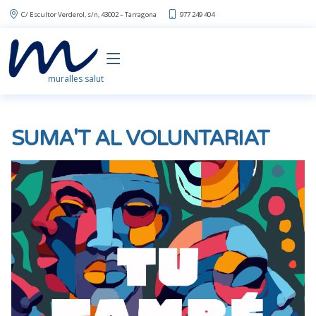
C/ Escultor Verderol, s/n, 43002 – Tarragona
977 249 404
muralles salut
SUMA'T AL VOLUNTARIAT