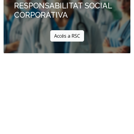
RESPONSABILITAT SOCIAL
CORPORATIVA
Accés a RSC
Informació centre
Correu electrònic
eaptarragona8@murallessalut.cat
Telèfons d'informació