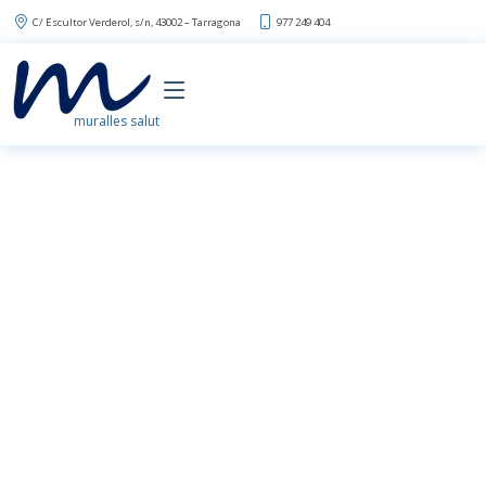
C/ Escultor Verderol, s/n, 43002 – Tarragona
977 249 404
muralles salut